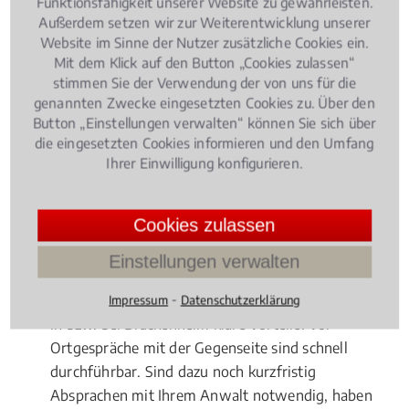
Funktionsfähigkeit unserer Website zu gewährleisten.
weltwirtschaftliche und weltpolitische Einflüsse ist
Außerdem setzen wir zur Weiterentwicklung unserer
das Kapitalmarktrecht ein derart kompliziertes
Website im Sinne der Nutzer zusätzliche Cookies ein.
Rechtsgebilde geworden, dass Sie selbst bei
Mit dem Klick auf den Button „Cookies zulassen“
vermeintlich einfachen Fragen unbedingt den Rat
stimmen Sie der Verwendung der von uns für die
genannten Zwecke eingesetzten Cookies zu. Über den
eines Fachmanns hinzuziehen sollten. Hierbei stellt
Button „Einstellungen verwalten“ können Sie sich über
sich die Frage, ob und wann tatsächlich ein lokaler
die eingesetzten Cookies informieren und den Umfang
Experte beauftragt werden sollte.
Ihrer Einwilligung konfigurieren.
Vorteile für Fachanwälte vor Ort
Cookies zulassen
Geht es um einen internationalen Fonds, dessen
Geschädigte deutschlandweit hauptsächlich von
Einstellungen verwalten
einer Kanzlei vertreten werden, sollten Sie sich ganz
⁃
klar dorthin wenden. Ansonsten hat ein Fachanwalt
Impressum
Datenschutzerklärung
in bzw. bei Brackenheim klare Vorteile: Vor-
Ortgespräche mit der Gegenseite sind schnell
durchführbar. Sind dazu noch kurzfristig
Absprachen mit Ihrem Anwalt notwendig, haben