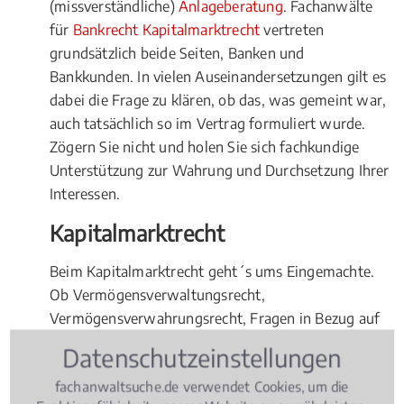
(missverständliche)
Anlageberatung
. Fachanwälte
für
Bankrecht Kapitalmarktrecht
vertreten
grundsätzlich beide Seiten, Banken und
Bankkunden. In vielen Auseinandersetzungen gilt es
dabei die Frage zu klären, ob das, was gemeint war,
auch tatsächlich so im Vertrag formuliert wurde.
Zögern Sie nicht und holen Sie sich fachkundige
Unterstützung zur Wahrung und Durchsetzung Ihrer
Interessen.
Kapitalmarktrecht
Beim Kapitalmarktrecht geht´s ums Eingemachte.
Ob Vermögensverwaltungsrecht,
Vermögensverwahrungsrecht, Fragen in Bezug auf
Emissionsgeschäfte, das Pfandbriefgeschäft oder
Datenschutzeinstellungen
das Finanzkommissionsgeschäft, oder bei der
fachanwaltsuche.de verwendet Cookies, um die
Beratung von
Fonds
, etwa
Schiffsfonds
: Durch