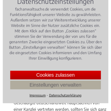
Datenschutzeinstellungen
Ob Vermögensverwaltungsrecht,
fachanwaltsuche.de verwendet Cookies, um die
Vermögensverwahrungsrecht, Fragen in Bezug auf
Funktionsfähigkeit unserer Website zu gewährleisten.
Emissionsgeschäfte, das Pfandbriefgeschäft oder
Außerdem setzen wir zur Weiterentwicklung unserer
das Finanzkommissionsgeschäft, oder bei der
Website im Sinne der Nutzer zusätzliche Cookies ein.
Beratung von
Fonds
, etwa
Schiffsfonds
: Durch
Mit dem Klick auf den Button „Cookies zulassen“
weltwirtschaftliche und weltpolitische Einflüsse ist
stimmen Sie der Verwendung der von uns für die
genannten Zwecke eingesetzten Cookies zu. Über den
das Kapitalmarktrecht ein derart kompliziertes
Button „Einstellungen verwalten“ können Sie sich über
Rechtsgebilde geworden, dass Sie selbst bei
die eingesetzten Cookies informieren und den Umfang
vermeintlich einfachen Fragen unbedingt den Rat
Ihrer Einwilligung konfigurieren.
eines Fachmanns hinzuziehen sollten. Hierbei stellt
sich die Frage, ob und wann tatsächlich ein lokaler
Cookies zulassen
Experte beauftragt werden sollte.
Vorteile für Fachanwälte vor Ort
Einstellungen verwalten
⁃
Impressum
Datenschutzerklärung
Geht es um einen internationalen Fonds, dessen
Geschädigte deutschlandweit hauptsächlich von
einer Kanzlei vertreten werden, sollten Sie sich ganz