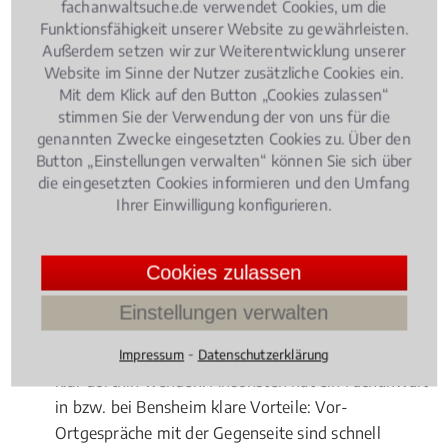
fachanwaltsuche.de verwendet Cookies, um die
das Finanzkommissionsgeschäft, oder bei der
Funktionsfähigkeit unserer Website zu gewährleisten.
Beratung von
Fonds
, etwa
Schiffsfonds
: Durch
Außerdem setzen wir zur Weiterentwicklung unserer
weltwirtschaftliche und weltpolitische Einflüsse ist
Website im Sinne der Nutzer zusätzliche Cookies ein.
das Kapitalmarktrecht ein derart kompliziertes
Mit dem Klick auf den Button „Cookies zulassen“
Rechtsgebilde geworden, dass Sie selbst bei
stimmen Sie der Verwendung der von uns für die
genannten Zwecke eingesetzten Cookies zu. Über den
vermeintlich einfachen Fragen unbedingt den Rat
Button „Einstellungen verwalten“ können Sie sich über
eines Fachmanns hinzuziehen sollten. Hierbei stellt
die eingesetzten Cookies informieren und den Umfang
sich die Frage, ob und wann tatsächlich ein lokaler
Ihrer Einwilligung konfigurieren.
Experte beauftragt werden sollte.
Vorteile für Fachanwälte vor Ort
Cookies zulassen
Geht es um einen internationalen Fonds, dessen
Einstellungen verwalten
Geschädigte deutschlandweit hauptsächlich von
⁃
einer Kanzlei vertreten werden, sollten Sie sich ganz
Impressum
Datenschutzerklärung
klar dorthin wenden. Ansonsten hat ein Fachanwalt
in bzw. bei Bensheim klare Vorteile: Vor-
Ortgespräche mit der Gegenseite sind schnell