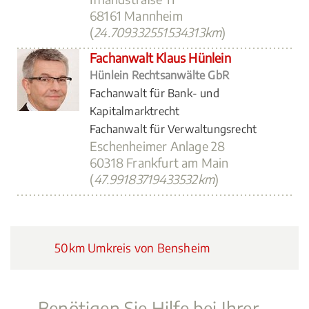
68161 Mannheim
(
24.709332551534313km
)
Fachanwalt Klaus Hünlein
Hünlein Rechtsanwälte GbR
Fachanwalt für Bank- und
Kapitalmarktrecht
Fachanwalt für Verwaltungsrecht
Eschenheimer Anlage 28
60318 Frankfurt am Main
(
47.99183719433532km
)
50km Umkreis von Bensheim
Benötigen Sie Hilfe bei Ihrer