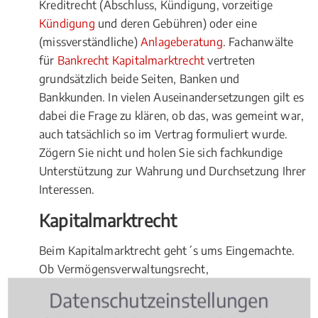
Kreditrecht (Abschluss, Kündigung, vorzeitige
Kündigung
und deren Gebühren) oder eine
(missverständliche)
Anlageberatung
. Fachanwälte
für
Bankrecht Kapitalmarktrecht
vertreten
grundsätzlich beide Seiten, Banken und
Bankkunden. In vielen Auseinandersetzungen gilt es
dabei die Frage zu klären, ob das, was gemeint war,
auch tatsächlich so im Vertrag formuliert wurde.
Zögern Sie nicht und holen Sie sich fachkundige
Unterstützung zur Wahrung und Durchsetzung Ihrer
Interessen.
Kapitalmarktrecht
Beim Kapitalmarktrecht geht´s ums Eingemachte.
Ob Vermögensverwaltungsrecht,
Vermögensverwahrungsrecht, Fragen in Bezug auf
Datenschutzeinstellungen
Emissionsgeschäfte, das Pfandbriefgeschäft oder