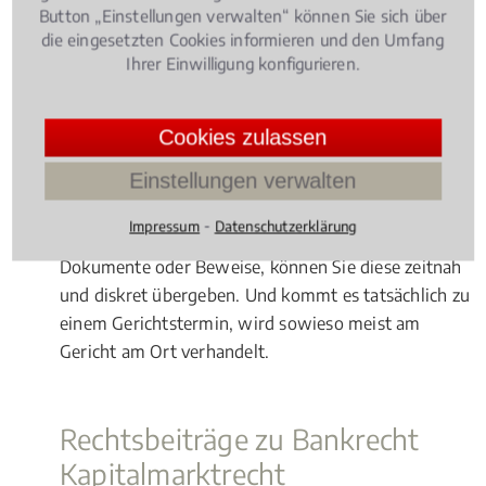
Geht es um einen internationalen Fonds, dessen
Button „Einstellungen verwalten“ können Sie sich über
die eingesetzten Cookies informieren und den Umfang
Geschädigte deutschlandweit hauptsächlich von
Ihrer Einwilligung konfigurieren.
einer Kanzlei vertreten werden, sollten Sie sich ganz
klar dorthin wenden. Ansonsten hat ein Fachanwalt
in bzw. bei Altenstadt klare Vorteile: Vor-
Cookies zulassen
Ortgespräche mit der Gegenseite sind schnell
Einstellungen verwalten
durchführbar. Sind dazu noch kurzfristig
Absprachen mit Ihrem Anwalt notwendig, haben
⁃
Impressum
Datenschutzerklärung
Sie selbst kurze Wege in die Kanzlei. Fehlen noch
Dokumente oder Beweise, können Sie diese zeitnah
und diskret übergeben. Und kommt es tatsächlich zu
einem Gerichtstermin, wird sowieso meist am
Gericht am Ort verhandelt.
Rechtsbeiträge zu Bankrecht
Kapitalmarktrecht