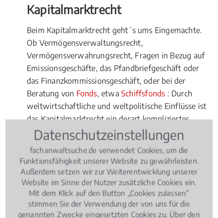
Kapitalmarktrecht
Beim Kapitalmarktrecht geht´s ums Eingemachte.
Ob Vermögensverwaltungsrecht,
Vermögensverwahrungsrecht, Fragen in Bezug auf
Emissionsgeschäfte, das Pfandbriefgeschäft oder
das Finanzkommissionsgeschäft, oder bei der
Beratung von
Fonds
, etwa
Schiffsfonds
: Durch
weltwirtschaftliche und weltpolitische Einflüsse ist
das Kapitalmarktrecht ein derart kompliziertes
Datenschutzeinstellungen
Rechtsgebilde geworden, dass Sie selbst bei
vermeintlich einfachen Fragen unbedingt den Rat
fachanwaltsuche.de verwendet Cookies, um die
eines Fachmanns hinzuziehen sollten. Hierbei stellt
Funktionsfähigkeit unserer Website zu gewährleisten.
sich die Frage, ob und wann tatsächlich ein lokaler
Außerdem setzen wir zur Weiterentwicklung unserer
Experte beauftragt werden sollte.
Website im Sinne der Nutzer zusätzliche Cookies ein.
Mit dem Klick auf den Button „Cookies zulassen“
Vorteile für Fachanwälte vor Ort
stimmen Sie der Verwendung der von uns für die
genannten Zwecke eingesetzten Cookies zu. Über den