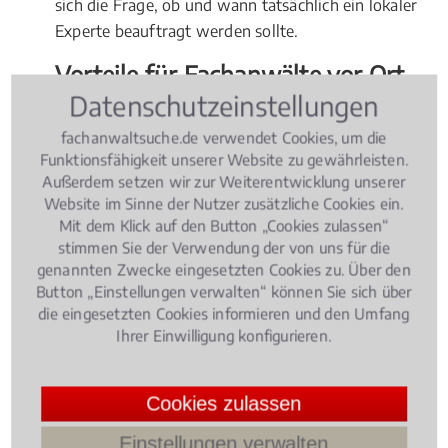
sich die Frage, ob und wann tatsächlich ein lokaler
Experte beauftragt werden sollte.
Vorteile für Fachanwälte vor Ort
Datenschutzeinstellungen
Geht es um einen internationalen Fonds, dessen
fachanwaltsuche.de verwendet Cookies, um die
Geschädigte deutschlandweit hauptsächlich von
Funktionsfähigkeit unserer Website zu gewährleisten.
einer Kanzlei vertreten werden, sollten Sie sich ganz
Außerdem setzen wir zur Weiterentwicklung unserer
klar dorthin wenden. Ansonsten hat ein Fachanwalt
Website im Sinne der Nutzer zusätzliche Cookies ein.
in bzw. bei Aachen Nord klare Vorteile: Vor-
Mit dem Klick auf den Button „Cookies zulassen“
Ortgespräche mit der Gegenseite sind schnell
stimmen Sie der Verwendung der von uns für die
genannten Zwecke eingesetzten Cookies zu. Über den
durchführbar. Sind dazu noch kurzfristig
Button „Einstellungen verwalten“ können Sie sich über
Absprachen mit Ihrem Anwalt notwendig, haben
die eingesetzten Cookies informieren und den Umfang
Sie selbst kurze Wege in die Kanzlei. Fehlen noch
Ihrer Einwilligung konfigurieren.
Dokumente oder Beweise, können Sie diese zeitnah
und diskret übergeben. Und kommt es tatsächlich zu
Cookies zulassen
einem Gerichtstermin, wird sowieso meist am
Gericht am Ort verhandelt.
Einstellungen verwalten