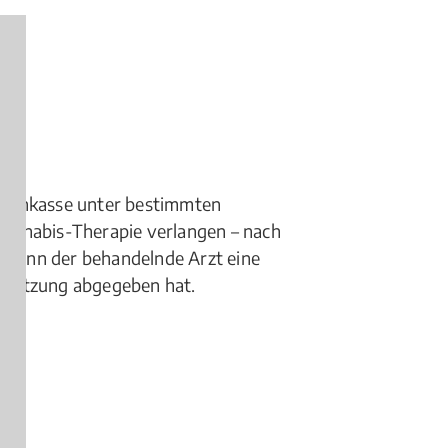
nkenkasse unter bestimmten
annabis-Therapie verlangen – nach
nn enn der behandelnde Arzt eine
chätzung abgegeben hat.
gen)