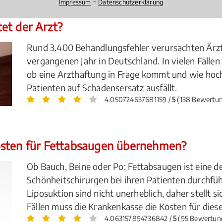
⁃
Impressum
Datenschutzerklärung
et der Arzt?
Rund 3.400 Behandlungsfehler verursachten Ärzte 
vergangenen Jahr in Deutschland. In vielen Fällen
ob eine Arzthaftung in Frage kommt und wie hoc
Patienten auf Schadensersatz ausfällt.
4.050724637681159 /
5
(138 Bewertu
osten für Fettabsaugen übernehmen?
Ob Bauch, Beine oder Po: Fettabsaugen ist eine d
Schönheitschirurgen bei ihren Patienten durchfüh
Liposuktion sind nicht unerheblich, daher stellt s
Fällen muss die Krankenkasse die Kosten für die
4.063157894736842 /
5
(95 Bewertun