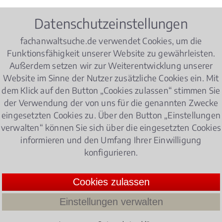
Datenschutzeinstellungen
iches Gutachten
fachanwaltsuche.de verwendet Cookies, um die
Funktionsfähigkeit unserer Website zu gewährleisten.
Außerdem setzen wir zur Weiterentwicklung unserer
Website im Sinne der Nutzer zusätzliche Cookies ein. Mit
s auf Rezept?
dem Klick auf den Button „Cookies zulassen“ stimmen Sie
Schwerstkranke Patienten können von ihrer Kra
der Verwendung der von uns für die genannten Zwecke
Voraussetzungen die Kostenübernahme für eine C
eingesetzten Cookies zu. Über den Button „Einstellungen
verwalten“ können Sie sich über die eingesetzten Cookies
einem aktuellen Gerichtsurteil aber nur dann, we
informieren und den Umfang Ihrer Einwilligung
umfassende und im hohen Maße sorgfältige Eins
konfigurieren.
4.042105263157895 /
5
(95 Bewertun
Cookies zulassen
Einstellungen verwalten