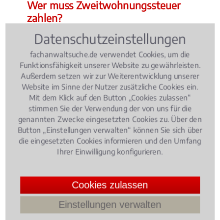
Wer muss Zweitwohnungssteuer
zahlen?
Datenschutzeinstellungen
fachanwaltsuche.de verwendet Cookies, um die
Funktionsfähigkeit unserer Website zu gewährleisten.
Außerdem setzen wir zur Weiterentwicklung unserer
Website im Sinne der Nutzer zusätzliche Cookies ein.
Die Pflicht Zweitwohnungssteuer zu zahlen, trifft
Mit dem Klick auf den Button „Cookies zulassen“
jeden der eine weitere Wohnung in einer Gemeinde
stimmen Sie der Verwendung der von uns für die
unterhält, die Zweitwohnungssteuer erhebt. Doch
genannten Zwecke eingesetzten Cookies zu. Über den
muss auch für ein Mobilheim Zweitwohnungssteuer
Button „Einstellungen verwalten“ können Sie sich über
gezahlt werden? Und was gilt für geerbte
die eingesetzten Cookies informieren und den Umfang
Ihrer Einwilligung konfigurieren.
Immobilien?
4.169811320754717 /
5
(53
Bewertungen)
Cookies zulassen
Steuerrecht
, 18.08.2016
(Update 25.10.2024)
Einstellungen verwalten
Haushaltsnahe Dienstleistungen – Was