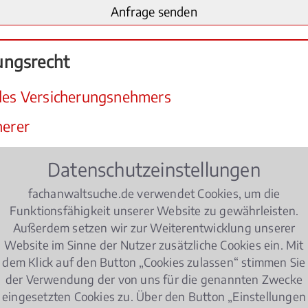
ungsrecht
 des Versicherungsnehmers
herer
Datenschutzeinstellungen
fachanwaltsuche.de verwendet Cookies, um die
rungsrecht
finden Sie hier konkrete Expertenhilfe.
Funktionsfähigkeit unserer Website zu gewährleisten.
t des Versicherungsnehmers
Außerdem setzen wir zur Weiterentwicklung unserer
Website im Sinne der Nutzer zusätzliche Cookies ein. Mit
enden Versicherung erhalten, ist juristisch gesprochen d
dem Klick auf den Button „Cookies zulassen“ stimmen Sie
icherung zahlt. Geht es um höhere Summen oder einen l
der Verwendung der von uns für die genannten Zwecke
, die Sie vermutlich nicht haben. Lassen Sie sich hier sc
eingesetzten Cookies zu. Über den Button „Einstellungen