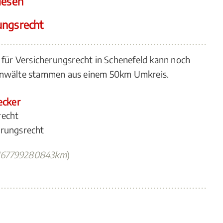
lesen
ungsrecht
 für Versicherungsrecht in Schenefeld kann noch
 Anwälte stammen aus einem 50km Umkreis.
ecker
recht
erungsrecht
167799280843km
)