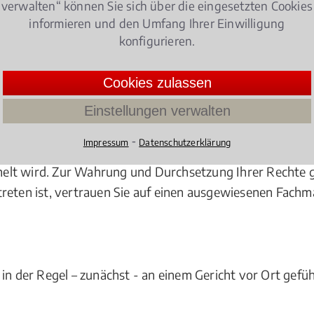
verwalten“ können Sie sich über die eingesetzten Cookies
rt in Schenefeld, egal um welche Versicherungsart es g
informieren und den Umfang Ihrer Einwilligung
lichtversicherung
, Hausratversicherung, Kfz-Versicherun
konfigurieren.
etwa Ihre
Lebensversicherung
kündigen? Dann kontaktier
wohlverdienten Geldes.
Cookies zulassen
cherer
Einstellungen verwalten
ngen begehrt, etwa eine private Krankenzusatzversicherun
⁃
Impressum
Datenschutzerklärung
er sogar gänzlich übernimmt. Klar, dass da gerade bei de
melt wird. Zur Wahrung und Durchsetzung Ihrer Rechte
treten ist, vertrauen Sie auf einen ausgewiesenen Fachm
in der Regel – zunächst - an einem Gericht vor Ort gefüh