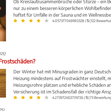
Ob Kreislaufzusammenbrüche oder Stürze – ein Be
nur zu einem besseren körperlichen Wohlbefinde
haftet für Unfälle in der Sauna und im Wellnessbe
4.057377049180328 /
5
(122 Bewertu
025)
 Frostschäden?
Der Winter hat mit Minusgraden in ganz Deutschl
Heizung mindestens auf Frostwächter einstellt, 
Heizungsrohre platzen und erhebliche Schäden a
Versicherung ist im Schadensfall der richtige An
4.273972602739726 /
5
(73 Bewertun
25)