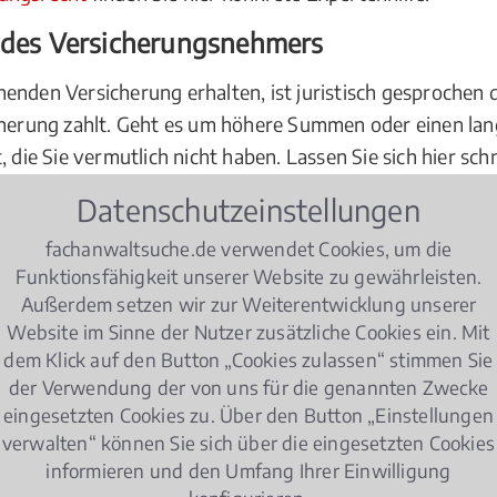
t des Versicherungsnehmers
enden Versicherung erhalten, ist juristisch gesprochen d
icherung zahlt. Geht es um höhere Summen oder einen l
, die Sie vermutlich nicht haben. Lassen Sie sich hier sc
Ort in Nürnberg Marienvorstadt, egal um welche Versich
Datenschutzeinstellungen
lichtversicherung
, Hausratversicherung, Kfz-Versicherun
fachanwaltsuche.de verwendet Cookies, um die
etwa Ihre
Lebensversicherung
kündigen? Dann kontaktier
Funktionsfähigkeit unserer Website zu gewährleisten.
wohlverdienten Geldes.
Außerdem setzen wir zur Weiterentwicklung unserer
cherer
Website im Sinne der Nutzer zusätzliche Cookies ein. Mit
dem Klick auf den Button „Cookies zulassen“ stimmen Sie
ngen begehrt, etwa eine private Krankenzusatzversicherun
der Verwendung der von uns für die genannten Zwecke
eingesetzten Cookies zu. Über den Button „Einstellungen
er sogar gänzlich übernimmt. Klar, dass da gerade bei de
verwalten“ können Sie sich über die eingesetzten Cookies
melt wird. Zur Wahrung und Durchsetzung Ihrer Rechte
informieren und den Umfang Ihrer Einwilligung
treten ist, vertrauen Sie auf einen ausgewiesenen Fachm