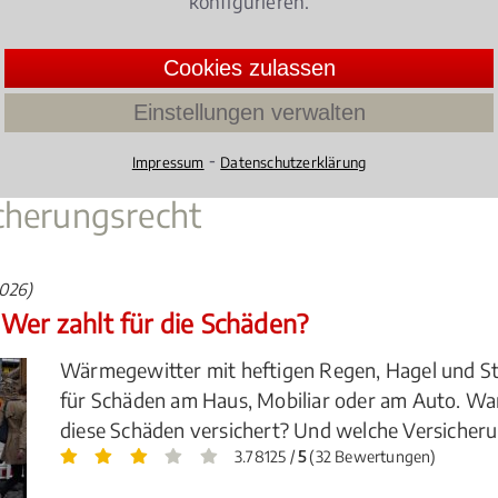
konfigurieren.
Cookies zulassen
Einstellungen verwalten
in der Regel – zunächst - an einem Gericht vor Ort gefüh
⁃
Impressum
Datenschutzerklärung
cherungsrecht
2026)
Wer zahlt für die Schäden?
Wärmegewitter mit heftigen Regen, Hagel und 
für Schäden am Haus, Mobiliar oder am Auto. Wa
diese Schäden versichert? Und welche Versicher
3.78125 /
5
(32 Bewertungen)