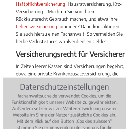
Haftpflichtversicherung
, Hausratversicherung, Kfz-
Versicherung... Möchten Sie von Ihrem
Rückkaufsrecht Gebrauch machen, und etwa Ihre
Lebensversicherung
kündigen? Dann kontaktieren
Sie auch hierzu einen Fachanwalt. So vermeiden Sie
herbe Verluste Ihres wohlverdienten Geldes.
Versicherungsrecht für Versicherer
In Zeiten leerer Kassen sind Versicherungen begehrt,
etwa eine private Krankenzusatzversicherung, die
die Kosten für Zahnarzt, Heilpraktiker, Osteopathie
Datenschutzeinstellungen
minimiert oder sogar gänzlich übernimmt. Klar, dass
fachanwaltsuche.de verwendet Cookies, um die
da gerade bei den Gesundheitsfragen innerhalb
Funktionsfähigkeit unserer Website zu gewährleisten.
einer Versicherungspolice auch mal geschummelt
Außerdem setzen wir zur Weiterentwicklung unserer
wird. Zur Wahrung und Durchsetzung Ihrer Rechte
Website im Sinne der Nutzer zusätzliche Cookies ein.
gegenüber dem Versicherungsnehmer, auch dann,
Mit dem Klick auf den Button „Cookies zulassen“
wenn der Schadensfall eingetreten ist, vertrauen Sie
stimmen Sie der Verwendung der von uns für die