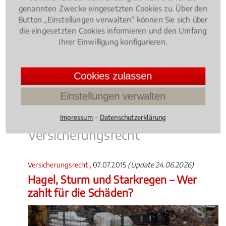
auf einen ausgewiesenen Fachmann, und zwar am
genannten Zwecke eingesetzten Cookies zu. Über den
Button „Einstellungen verwalten“ können Sie sich über
besten in oder bei Bielefeld Gadderbaum.
die eingesetzten Cookies informieren und den Umfang
Gut zu wissen
Ihrer Einwilligung konfigurieren.
Alle Versicherungsstreitigkeiten werden in der
Cookies zulassen
Regel – zunächst - an einem Gericht vor Ort geführt.
Einstellungen verwalten
Rechtsbeiträge zu
⁃
Impressum
Datenschutzerklärung
Versicherungsrecht
Versicherungsrecht
, 07.07.2015
(Update 24.06.2026)
Hagel, Sturm und Starkregen – Wer
zahlt für die Schäden?