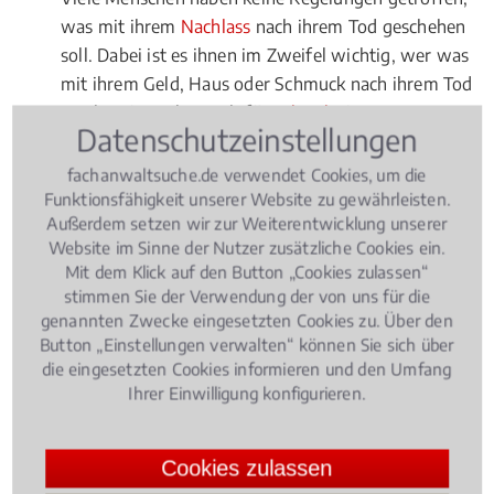
was mit ihrem
Nachlass
nach ihrem Tod geschehen
soll. Dabei ist es ihnen im Zweifel wichtig, wer was
mit ihrem Geld, Haus oder Schmuck nach ihrem Tod
macht. Ein Fachanwalt für
Erbrecht
in
Datenschutzeinstellungen
Mönchengladbach Stadtmitte kann aufgrund seiner
jahrelangen Erfahrung und fachlichen Expertise alle
fachanwaltsuche.de verwendet Cookies, um die
Fragen zur Errichtung und zum Inhalt eines
Funktionsfähigkeit unserer Website zu gewährleisten.
Außerdem setzen wir zur Weiterentwicklung unserer
Testaments kompetent beantworten und dafür
Website im Sinne der Nutzer zusätzliche Cookies ein.
sorgen, dass Ihr letzter Wille auch in Erfüllung geht.
Mit dem Klick auf den Button „Cookies zulassen“
stimmen Sie der Verwendung der von uns für die
genannten Zwecke eingesetzten Cookies zu. Über den
Rechtsbeiträge zu Testament
Button „Einstellungen verwalten“ können Sie sich über
die eingesetzten Cookies informieren und den Umfang
Ihrer Einwilligung konfigurieren.
Erbrecht
, 15.08.2018
(Update 03.07.2026)
Urnenbestattung- Wann ist eine
Cookies zulassen
Umbettung erlaubt?