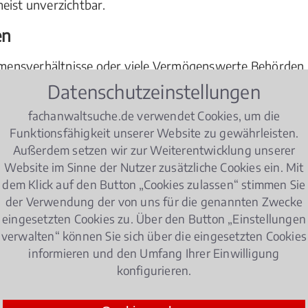
eist unverzichtbar.
en
mensverhältnisse oder viele Vermögenswerte Behörden 
zuziehen. Denn Fakt ist: Nirgendwo steht man leichter mi
Datenschutzeinstellungen
Steuererklärung. Viele Steuerberater, Anwälte und Wirts
fachanwaltsuche.de verwendet Cookies, um die
eshalb immer einen Fachanwalt mit Sitz in oder bei Meer
Funktionsfähigkeit unserer Website zu gewährleisten.
aftssteuerrecht oder das Schenkungssteuerrecht richten 
Außerdem setzen wir zur Weiterentwicklung unserer
Website im Sinne der Nutzer zusätzliche Cookies ein. Mit
dem Klick auf den Button „Cookies zulassen“ stimmen Sie
der Verwendung der von uns für die genannten Zwecke
eingesetzten Cookies zu. Über den Button „Einstellungen
nter über Gewinn oder Verlust eines Geschäftsjahres ent
verwalten“ können Sie sich über die eingesetzten Cookies
rrecht oder im Bereich der
Körperschaftssteuer
, entsche
informieren und den Umfang Ihrer Einwilligung
in der Nähe Ihres Firmensitzes ist die richtige Wahl.
konfigurieren.