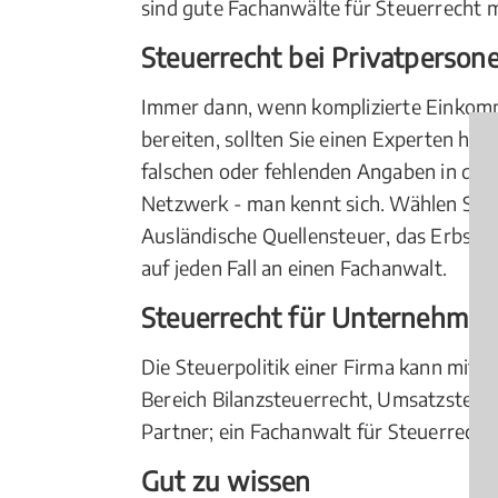
sind gute Fachanwälte für Steuerrecht m
Steuerrecht bei Privatperson
Immer dann, wenn komplizierte Einkom
bereiten, sollten Sie einen Experten hin
falschen oder fehlenden Angaben in der 
Netzwerk - man kennt sich. Wählen Sie d
Ausländische Quellensteuer, das Erbsch
auf jeden Fall an einen Fachanwalt.
Steuerrecht für Unternehmen
Die Steuerpolitik einer Firma kann mitu
Bereich Bilanzsteuerrecht, Umsatzsteue
Partner; ein Fachanwalt für Steuerrecht 
Gut zu wissen