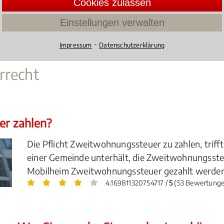
Cookies zulassen
den in aller Regel in erster Instanz am örtlichen Geric
Einstellungen verwalten
 Nähe oder der Nähe Ihres Firmensitzes.
⁃
Impressum
Datenschutzerklärung
rrecht
r zahlen?
Die Pflicht Zweitwohnungssteuer zu zahlen, triff
einer Gemeinde unterhält, die Zweitwohnungsste
Mobilheim Zweitwohnungssteuer gezahlt werden?
4.169811320754717 /
5
(53 Bewertunge