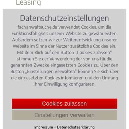
Leasing
Datenschutzeinstellungen
Bank- und Kapitalmarktrecht
, 26.04.2016
(Update
11.01.2023)
fachanwaltsuche.de verwendet Cookies, um die
Wann muss die Bank beschädigte
Funktionsfähigkeit unserer Website zu gewährleisten.
Banknoten ersetzen?
Außerdem setzen wir zur Weiterentwicklung unserer
Website im Sinne der Nutzer zusätzliche Cookies ein.
Mit dem Klick auf den Button „Cookies zulassen“
stimmen Sie der Verwendung der von uns für die
genannten Zwecke eingesetzten Cookies zu. Über den
Button „Einstellungen verwalten“ können Sie sich über
die eingesetzten Cookies informieren und den Umfang
Ihrer Einwilligung konfigurieren.
Ob es der zerrissene 10-Euro-Schein ist oder der
20er, der mit in die Wäsche gerutscht ist:
Cookies zulassen
Beschädigte Banknoten werden unter bestimmten
Voraussetzungen von der Deutschen Bundesbank
Einstellungen verwalten
ersetzt.
4.084745762711864 /
5
(59
⁃
Impressum
Datenschutzerklärung