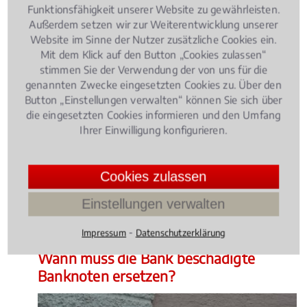
umfassende theoretische Kenntnisse im Fachgebiet
Funktionsfähigkeit unserer Website zu gewährleisten.
Bankrecht Kapitalmarktrecht
angeeignet und in
Außerdem setzen wir zur Weiterentwicklung unserer
einer Prüfung erfolgreich nachgewiesen.
Website im Sinne der Nutzer zusätzliche Cookies ein.
Fachanwälte für Bankrecht Kapitalmarktrecht
Mit dem Klick auf den Button „Cookies zulassen“
stimmen Sie der Verwendung der von uns für die
müssen sich übrigens nach ihrer Ernennung jährlich
genannten Zwecke eingesetzten Cookies zu. Über den
fortbilden. Sie dürfen auch nur in ingesamt drei
Button „Einstellungen verwalten“ können Sie sich über
Rechtsgebieten den Titel "Fachanwalt" erwerben.
die eingesetzten Cookies informieren und den Umfang
Ihrer Einwilligung konfigurieren.
Rechtsbeiträge zu
Cookies zulassen
Bankenaufsicht
Einstellungen verwalten
Bank- und Kapitalmarktrecht
, 26.04.2016
(Update
⁃
Impressum
Datenschutzerklärung
11.01.2023)
Wann muss die Bank beschädigte
Banknoten ersetzen?