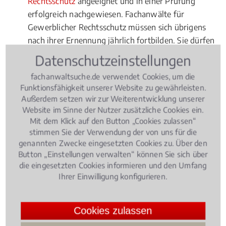
Rechtsschutz
angeeignet und in einer Prüfung
erfolgreich nachgewiesen. Fachanwälte für
Gewerblicher Rechtsschutz müssen sich übrigens
nach ihrer Ernennung jährlich fortbilden. Sie dürfen
auch nur in ingesamt drei Rechtsgebieten den Titel
Datenschutzeinstellungen
"Fachanwalt" erwerben.
fachanwaltsuche.de verwendet Cookies, um die
Funktionsfähigkeit unserer Website zu gewährleisten.
Außerdem setzen wir zur Weiterentwicklung unserer
Rechtsbeiträge zu Europäische
Website im Sinne der Nutzer zusätzliche Cookies ein.
Patente
Mit dem Klick auf den Button „Cookies zulassen“
stimmen Sie der Verwendung der von uns für die
genannten Zwecke eingesetzten Cookies zu. Über den
gewerblichen Rechtsschutz
, 29.03.2019
(Update
Button „Einstellungen verwalten“ können Sie sich über
08.06.2022)
die eingesetzten Cookies informieren und den Umfang
Instagram, YouTube oder TikTok: Was
Ihrer Einwilligung konfigurieren.
müssen Influencer beachten?
Cookies zulassen