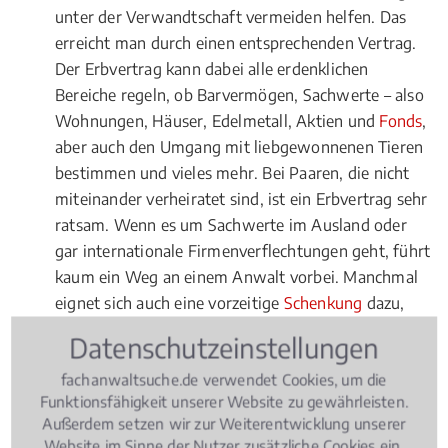
unter der Verwandtschaft vermeiden helfen. Das
erreicht man durch einen entsprechenden Vertrag.
Der Erbvertrag kann dabei alle erdenklichen
Bereiche regeln, ob Barvermögen, Sachwerte – also
Wohnungen, Häuser, Edelmetall, Aktien und
Fonds
,
aber auch den Umgang mit liebgewonnenen Tieren
bestimmen und vieles mehr. Bei Paaren, die nicht
miteinander verheiratet sind, ist ein Erbvertrag sehr
ratsam. Wenn es um Sachwerte im Ausland oder
gar internationale Firmenverflechtungen geht, führt
kaum ein Weg an einem Anwalt vorbei. Manchmal
eignet sich auch eine vorzeitige
Schenkung
dazu,
dass Partner und Familie möglichst viele
Datenschutzeinstellungen
Vermögenswerte erhalten bleiben. Ein weiterer
fachanwaltsuche.de verwendet Cookies, um die
Bereich sind die eigenen Wünsche im Krankheitsfall
Funktionsfähigkeit unserer Website zu gewährleisten.
beziehungsweise das Aufsetzen einer klaren
Außerdem setzen wir zur Weiterentwicklung unserer
Patientenverfügung
oder eines klaren
Website im Sinne der Nutzer zusätzliche Cookies ein.