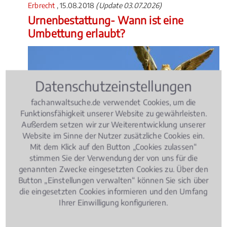
Erbrecht
, 15.08.2018
(Update 03.07.2026)
Urnenbestattung- Wann ist eine
Umbettung erlaubt?
Datenschutzeinstellungen
fachanwaltsuche.de verwendet Cookies, um die
Funktionsfähigkeit unserer Website zu gewährleisten.
Angehörige haben die Möglichkeit die Urne eines
Außerdem setzen wir zur Weiterentwicklung unserer
Verstorbenen aus einem wichtigen Grund umbetten
Website im Sinne der Nutzer zusätzliche Cookies ein.
zu lassen. Eine Umbettung kann etwa dann in
Mit dem Klick auf den Button „Cookies zulassen“
Betracht kommen, wenn die Angehörigen
stimmen Sie der Verwendung der von uns für die
wegziehen und sich niemand um die Grabstätte
genannten Zwecke eingesetzten Cookies zu. Über den
kümmern kann oder wenn der Verstorbene in einem
Button „Einstellungen verwalten“ können Sie sich über
Familiengrab mit anderen verstorbenen
die eingesetzten Cookies informieren und den Umfang
Familienmitgliedern zusammengeführt werden soll.
Ihrer Einwilligung konfigurieren.
Die Friedhofsverwaltung muss in jedem Fall die
Umbettung einer Urne genehmigen.