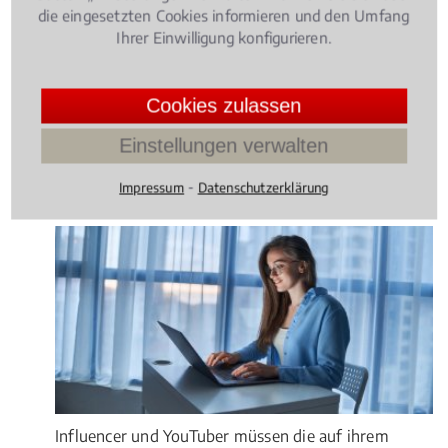
die eingesetzten Cookies informieren und den Umfang
Rechtsbeiträge zu
Ihrer Einwilligung konfigurieren.
eingetragenes Design
Cookies zulassen
gewerblichen Rechtsschutz
, 29.03.2019
(Update
Einstellungen verwalten
08.06.2022)
Instagram, YouTube oder TikTok: Was
⁃
Impressum
Datenschutzerklärung
müssen Influencer beachten?
Influencer und YouTuber müssen die auf ihrem