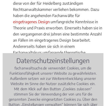
diese von der für Heidelberg zuständigen
Rechtsanwaltskammer verliehen bekommen. Dazu
haben die angehenden Fachanwälte für
eingetragenes Design
umfangreiche Kenntnisse in
Theorie und Praxis erworben. Einerseits haben sie in
den vergangenen drei Jahren eine bestimmte Anzahl
an Fällen im eingetragenes Design bearbeitet.
Andererseits haben sie sich in einem
Fachanwaltskurs umfassende theoretische
Kenntnisse im Fachgebiet
Gewerblicher
Datenschutzeinstellungen
Rechtsschutz
angeeignet und in einer Prüfung
fachanwaltsuche.de verwendet Cookies, um die
erfolgreich nachgewiesen. Fachanwälte für
Funktionsfähigkeit unserer Website zu gewährleisten.
Gewerblicher Rechtsschutz müssen sich übrigens
Außerdem setzen wir zur Weiterentwicklung unserer
nach ihrer Ernennung jährlich fortbilden. Sie dürfen
Website im Sinne der Nutzer zusätzliche Cookies ein.
Mit dem Klick auf den Button „Cookies zulassen“
auch nur in ingesamt drei Rechtsgebieten den Titel
stimmen Sie der Verwendung der von uns für die
"Fachanwalt" erwerben.
genannten Zwecke eingesetzten Cookies zu. Über den
Button „Einstellungen verwalten“ können Sie sich über