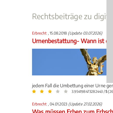
Rechtsbeiträge zu digit
Erbrecht
, 15.08.2018
(Update 03.07.2026)
Urnenbestattung- Wann ist ei
jedem Fall die Umbettung einer Urne g
3.954198473282443 /
5
(26
Erbrecht
, 04.01.2023
(Update 27.02.2026)
Was müssen Erben zum Erbsch