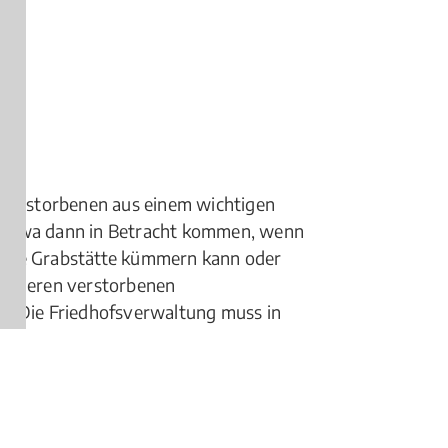
 Verstorbenen aus einem wichtigen
 etwa dann in Betracht kommen, wenn
 die Grabstätte kümmern kann oder
 anderen verstorbenen
l. Die Friedhofsverwaltung muss in