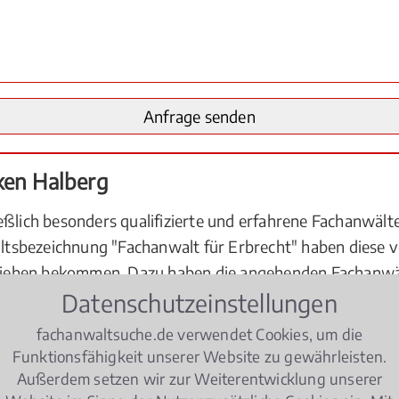
ken Halberg
eßlich besonders qualifizierte und erfahrene Fachanwäl
tsbezeichnung "Fachanwalt für Erbrecht" haben diese v
iehen bekommen. Dazu haben die angehenden Fachanwä
Datenschutzeinstellungen
Praxis erworben. Einerseits haben sie in den vergangen
. Andererseits haben sie sich in einem Fachanwaltskurs 
fachanwaltsuche.de verwendet Cookies, um die
iner Prüfung erfolgreich nachgewiesen. Fachanwälte für
Funktionsfähigkeit unserer Website zu gewährleisten.
 dürfen auch nur in ingesamt drei Rechtsgebieten den Ti
Außerdem setzen wir zur Weiterentwicklung unserer