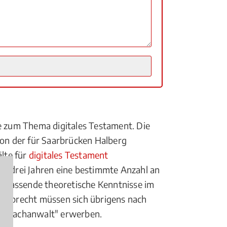
te zum Thema digitales Testament. Die
on der für Saarbrücken Halberg
lte für
digitales Testament
en drei Jahren eine bestimmte Anzahl an
umfassende theoretische Kenntnisse im
 Erbrecht müssen sich übrigens nach
tel "Fachanwalt" erwerben.