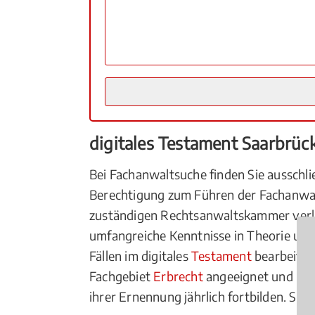
digitales Testament Saarbrüc
Bei Fachanwaltsuche finden Sie ausschli
Berechtigung zum Führen der Fachanwal
zuständigen Rechtsanwaltskammer verl
umfangreiche Kenntnisse in Theorie und 
Fällen im digitales
Testament
bearbeitet
Fachgebiet
Erbrecht
angeeignet und in e
ihrer Ernennung jährlich fortbilden. Sie