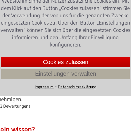
Website im Sinne der Nutzer zusätzliche Cookies ein. Mit
dem Klick auf den Button „Cookies zulassen“ stimmen Sie
der Verwendung der von uns für die genannten Zwecke
ales Testament
eingesetzten Cookies zu. Über den Button „Einstellungen
verwalten“ können Sie sich über die eingesetzten Cookies
informieren und den Umfang Ihrer Einwilligung
konfigurieren.
ne Umbettung erlaubt?
Angehörige haben die Möglichkeit die Urne eines
Cookies zulassen
Grund umbetten zu lassen. Eine Umbettung kann
Einstellungen verwalten
die Angehörigen wegziehen und sich niemand um
wenn der Verstorbene in einem Familiengrab mit
⁃
Impressum
Datenschutzerklärung
Familienmitgliedern zusammengeführt werden sol
enehmigen.
2 Bewertungen)
ein wissen?