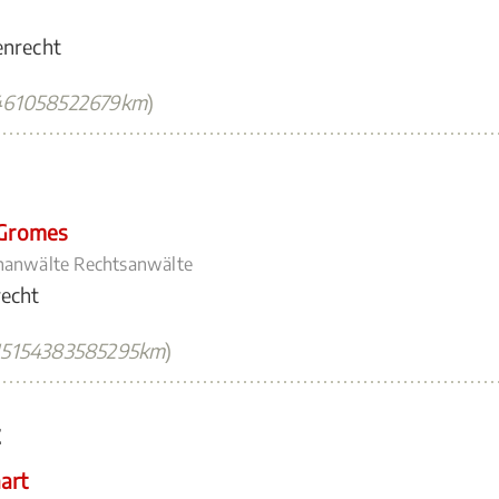
enrecht
461058522679km
)
 Gromes
hanwälte Rechtsanwälte
recht
15154383585295km
)
t
art