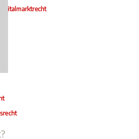
apitalmarktrecht
ht
ht
ht
srecht
t?