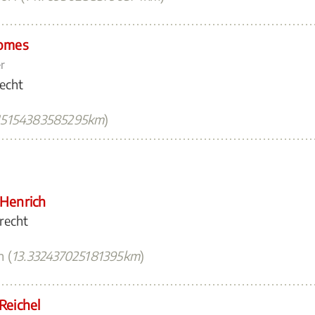
romes
r
recht
15154383585295km
)
Henrich
recht
n (
13.332437025181395km
)
Reichel