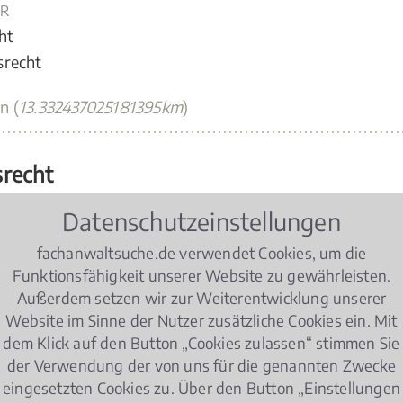
R
ht
srecht
n (
13.332437025181395km
)
srecht
her Stegmann
Datenschutzeinstellungen
und Taupp
fachanwaltsuche.de verwendet Cookies, um die
erungsrecht
Funktionsfähigkeit unserer Website zu gewährleisten.
Außerdem setzen wir zur Weiterentwicklung unserer
5.275189959751927km
)
Website im Sinne der Nutzer zusätzliche Cookies ein. Mit
dem Klick auf den Button „Cookies zulassen“ stimmen Sie
eten
der Verwendung der von uns für die genannten Zwecke
eingesetzten Cookies zu. Über den Button „Einstellungen