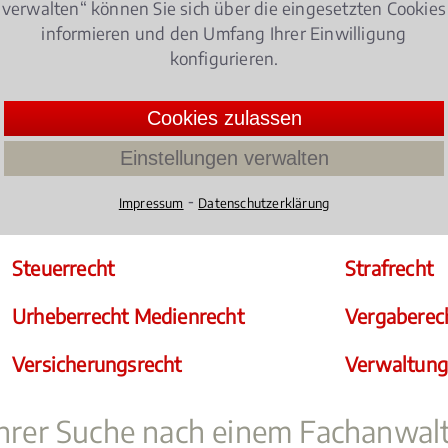
verwalten“ können Sie sich über die eingesetzten Cookies
Arbeitsrecht
Bankrecht K
informieren und den Umfang Ihrer Einwilligung
konfigurieren.
Erbrecht
Familienrec
Cookies zulassen
Handelsrecht Gesellschaftsrecht
IT-Recht
Einstellungen verwalten
Internationales Wirtschaftsrecht
Medizinrec
⁃
Impressum
Datenschutzerklärung
t
Migrationsrecht
Sozialrecht
Steuerrecht
Strafrecht
Urheberrecht Medienrecht
Vergaberec
Versicherungsrecht
Verwaltung
 Ihrer Suche nach einem Fachanwal