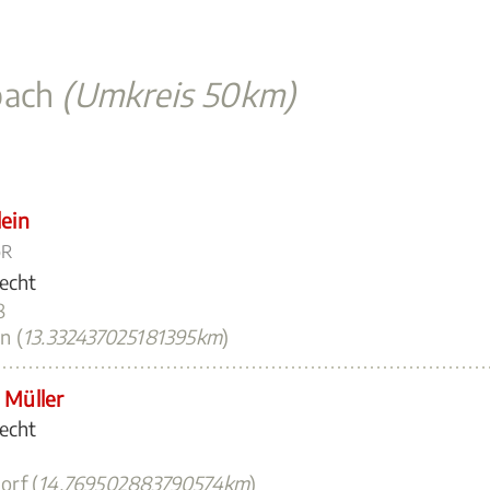
bach
(Umkreis 50km)
ein
bR
recht
8
n (
13.332437025181395km
)
 Müller
recht
orf (
14.769502883790574km
)