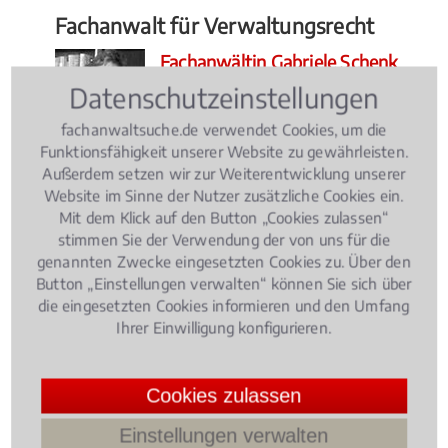
Fachanwalt für Verwaltungsrecht
Fachanwältin Gabriele Schenk
Fachanwalt für Verwaltungsrecht
Datenschutzeinstellungen
Finkenstraße 5
fachanwaltsuche.de verwendet Cookies, um die
80333 München
Funktionsfähigkeit unserer Website zu gewährleisten.
(
16.076646052710075km
)
Außerdem setzen wir zur Weiterentwicklung unserer
Filtern nach Rechtsgebieten
Website im Sinne der Nutzer zusätzliche Cookies ein.
Mit dem Klick auf den Button „Cookies zulassen“
stimmen Sie der Verwendung der von uns für die
Agrarrecht
genannten Zwecke eingesetzten Cookies zu. Über den
Button „Einstellungen verwalten“ können Sie sich über
Arbeitsrecht
die eingesetzten Cookies informieren und den Umfang
Ihrer Einwilligung konfigurieren.
Bankrecht Kapitalmarktrecht
Baurecht Architektenrecht
Cookies zulassen
Erbrecht
Einstellungen verwalten