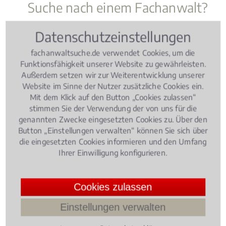
Suche nach einem Fachanwalt?
Sie benötigen Hilfe bei der Suche nach dem
Datenschutzeinstellungen
richtigen Fachanwalt?
fachanwaltsuche.de verwendet Cookies, um die
Rufen Sie uns an unter
0221 - 93 73 88 05
oder
Funktionsfähigkeit unserer Website zu gewährleisten.
schreiben uns über das
Kontaktformular
! Wir rufen
Außerdem setzen wir zur Weiterentwicklung unserer
Sie zu den büroüblichen Zeiten zurück.
Website im Sinne der Nutzer zusätzliche Cookies ein.
Mit dem Klick auf den Button „Cookies zulassen“
stimmen Sie der Verwendung der von uns für die
genannten Zwecke eingesetzten Cookies zu. Über den
Vorname *
Button „Einstellungen verwalten“ können Sie sich über
die eingesetzten Cookies informieren und den Umfang
Ihrer Einwilligung konfigurieren.
Nachname *
Cookies zulassen
Postleitzahl *
Einstellungen verwalten