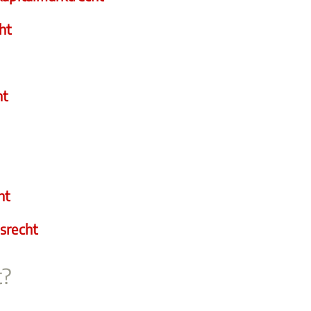
ht
ht
ht
srecht
t?