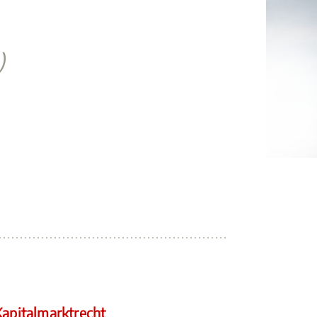
)
apitalmarktrecht