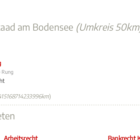
taad am Bodensee
(Umkreis 50km
g
e Rung
ht
415168714233996km
)
eten
Arbeitsrecht
Bankrecht K